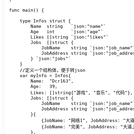
func main() {

    type Infos struct {

        Name  string   `json:"name"`

        Age   int      `json:"age"`

        Likes []string `json:"likes"`

        Jobs  []struct {

            JobName    string `json:"job_name"`
            JobAddress string `json:"job_addres
        } `json:"jobs"`

    }

    //定义一个结构体，便于转json

    var myInfo = Infos{

        Name:  "Dcr163",

        Age:   39,

        Likes: []string{"游戏", "音乐", "代码"},

        Jobs: []struct {

            JobName    string `json:"job_name"`
            JobAddress string `json:"job_addres
        }{

            {JobName: "网络1", JobAddress: "大道
            {JobName: "完美", JobAddress: "大道上
        },
