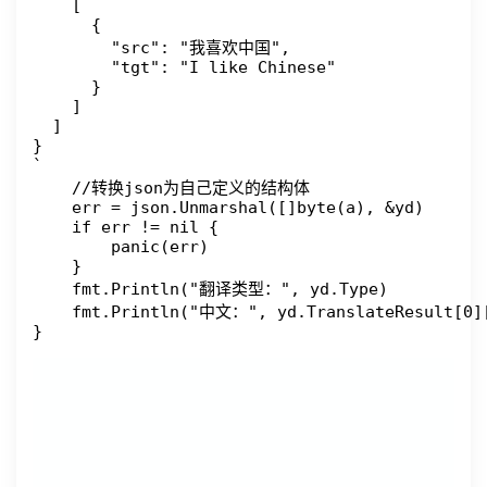
    [

      {

        "src": "我喜欢中国",

        "tgt": "I like Chinese"

      }

    ]

  ]

}

`

    //转换json为自己定义的结构体

    err = json.Unmarshal([]byte(a), &yd)

    if err != nil {

        panic(err)

    }

    fmt.Println("翻译类型：", yd.Type)

    fmt.Println("中文：", yd.TranslateResult[0]