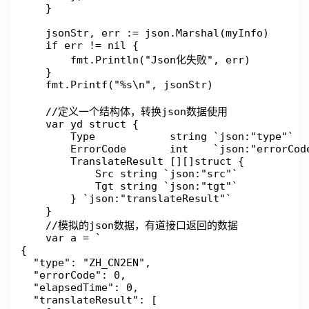
    }

    jsonStr, err := json.Marshal(myInfo)

    if err != nil {

        fmt.Println("Json化失败", err)

    }

    fmt.Printf("%s\n", jsonStr)

    //定义一个结构体，转换json数据使用

    var yd struct {

        Type            string `json:"type"`

        ErrorCode       int    `json:"errorCode
        TranslateResult [][]struct {

            Src string `json:"src"`

            Tgt string `json:"tgt"`

        } `json:"translateResult"`

    }

    //模拟的json数据，有道接口返回的数据

    var a = `

{

  "type": "ZH_CN2EN",

  "errorCode": 0,

  "elapsedTime": 0,

  "translateResult": [
