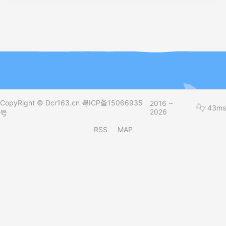
送接口token（在百度搜索资源平台-提交链接处获取，需要有
百度账号并站点所有权验证）选择是否生成错误日志（如果生
成，需要插件目录下可写权限）注意：修改位置百度更改了推
送地址，所以需要把源码里的：http://data.zz.baidu.com/up
date?site={$baseurl}&token={$token}这段代码替换成：htt
p://data.zz.baidu.com/urls?site={$baseurl}&token={$toke
n}项目地址Github：https://github.com/invelop/Typecho-Ac
tiveSubmit获取token后台插件Token配置
CopyRight © Dcr163.cn
粤ICP备15066935
2016 ~
43ms
2026
号
RSS
MAP